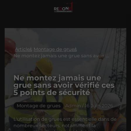
Articles
Montage de grues
Ne montez jamais une grue sans avoir vérifié ces 5 points de sécurité
Ne montez jamais une
grue sans avoir vérifié ces
5 points de sécurité
Montage de grues
Admin / 16 Juin 2026
L'utilisation de grues est essentielle dans de
nombreux secteurs, notamment la