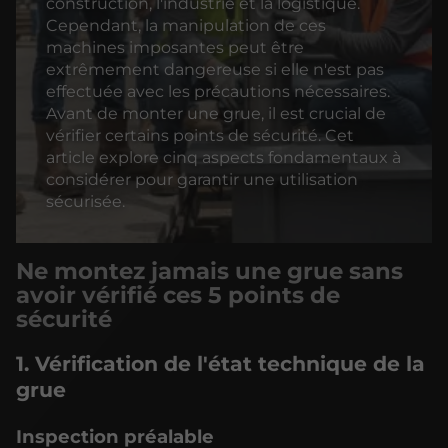
construction, l'industrie et la logistique.
Cependant, la manipulation de ces
machines imposantes peut être
extrêmement dangereuse si elle n'est pas
effectuée avec les précautions nécessaires.
Avant de monter une grue, il est crucial de
vérifier certains points de sécurité. Cet
article explore cinq aspects fondamentaux à
considérer pour garantir une utilisation
sécurisée.
Ne montez jamais une grue sans
avoir vérifié ces 5 points de
sécurité
1. Vérification de l'état technique de la
grue
Inspection préalable