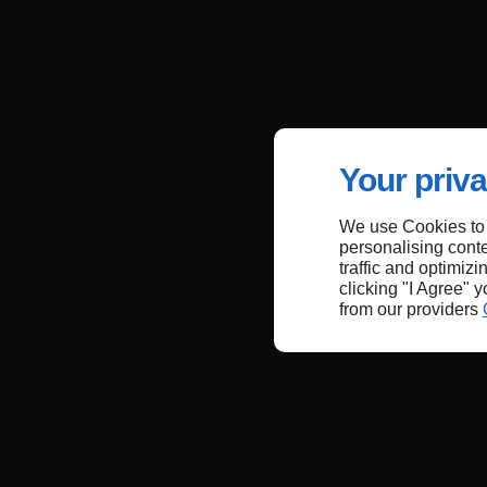
Your priva
We use Cookies to
personalising conte
traffic and optimizi
clicking "I Agree" 
from our providers